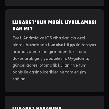
LUNABET’NUN MOBIL UYGULAMASI
VAR MI?
Evet. Android ve iOS cihazlar için özel
olarak hazırlanan
Lunabet App
ile tarayıcı
arama zahmetine girmeden tek ikona
dokunarak giriş yapabilirsin. Uygulama,
güncel adresi otomatik kullanır ve tüm
bahis ile casino içeriklerine tam erişim
sağlar.