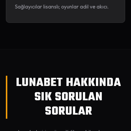
Sağlayıcılar lisanslı; oyunlar adil ve akıcı.
LUNABET HAKKINDA
SIK SORULAN
SORULAR