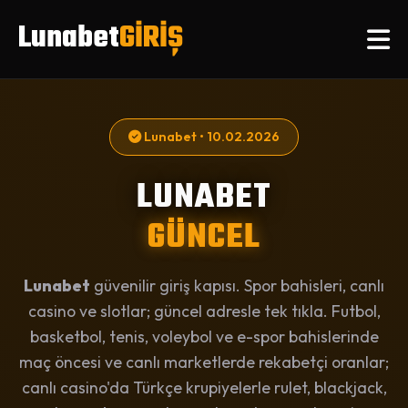
Lunabet
GİRİŞ
Lunabet • 10.02.2026
LUNABET
GÜNCEL
Lunabet
güvenilir giriş kapısı. Spor bahisleri, canlı
casino ve slotlar; güncel adresle tek tıkla. Futbol,
basketbol, tenis, voleybol ve e-spor bahislerinde
maç öncesi ve canlı marketlerde rekabetçi oranlar;
canlı casino'da Türkçe krupiyelerle rulet, blackjack,