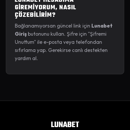
LUNABET HESABIMA
GIREMIYORUM, NASIL
ÇÖZEBILIRIM?
Bağlanamıyorsan güncel link için
Lunabet
Giriş
butonunu kullan. Şifre için "Şifremi
Unuttum" ile e-posta veya telefondan
sıfırlama yap. Gerekirse canlı destekten
yardım al.
LUNABET