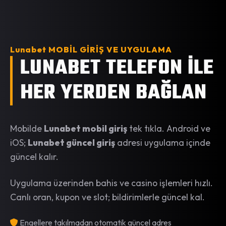
Lunabet MOBİL GİRİŞ VE UYGULAMA
LUNABET TELEFON İLE
HER YERDEN BAĞLAN
Mobilde
Lunabet mobil giriş
tek tıkla. Android ve
iOS;
Lunabet güncel giriş
adresi uygulama içinde
güncel kalır.
Uygulama üzerinden bahis ve casino işlemleri hızlı.
Canlı oran, kupon ve slot; bildirimlerle güncel kal.
Engellere takılmadan otomatik güncel adres