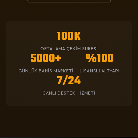
10DK
ORTALAMA ÇEKİM SÜRESİ
5000+
%100
GÜNLÜK BAHİS MARKETİ
LİSANSLI ALTYAPI
7/24
CANLI DESTEK HİZMETİ