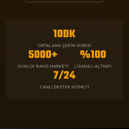
10DK
ORTALAMA ÇEKİM SÜRESİ
5000+
%100
GÜNLÜK BAHİS MARKETİ
LİSANSLI ALTYAPI
7/24
CANLI DESTEK HİZMETİ