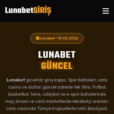
Lunabet
GİRİŞ
Lunabet • 10.02.2026
LUNABET
GÜNCEL
Lunabet
güvenilir giriş kapısı. Spor bahisleri, canlı
casino ve slotlar; güncel adresle tek tıkla. Futbol,
basketbol, tenis, voleybol ve e-spor bahislerinde
maç öncesi ve canlı marketlerde rekabetçi oranlar;
canlı casino'da Türkçe krupiyelerle rulet, blackjack,