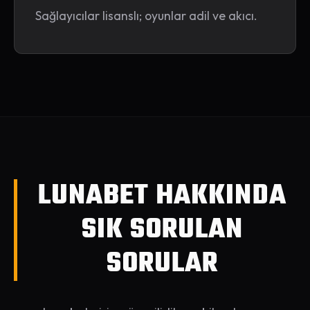
Sağlayıcılar lisanslı; oyunlar adil ve akıcı.
LUNABET HAKKINDA
SIK SORULAN
SORULAR