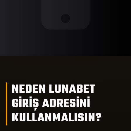
NEDEN LUNABET
GİRİŞ ADRESİNİ
KULLANMALISIN?