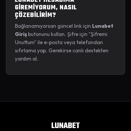
LUNABET HESABIMA
GIREMIYORUM, NASIL
ÇÖZEBILIRIM?
Bağlanamıyorsan güncel link için
Lunabet
Giriş
butonunu kullan. Şifre için "Şifremi
Unuttum" ile e-posta veya telefondan
sıfırlama yap. Gerekirse canlı destekten
yardım al.
LUNABET