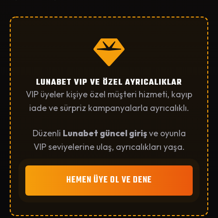
LUNABET VIP VE ÖZEL AYRICALIKLAR
VIP üyeler kişiye özel müşteri hizmeti, kayıp
iade ve sürpriz kampanyalarla ayrıcalıklı.
Düzenli
Lunabet güncel giriş
ve oyunla
VIP seviyelerine ulaş, ayrıcalıkları yaşa.
HEMEN ÜYE OL VE DENE