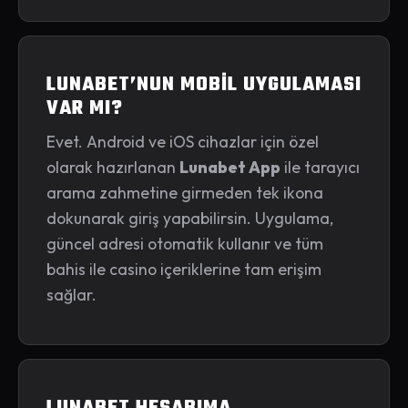
LUNABET’NUN MOBIL UYGULAMASI
VAR MI?
Evet. Android ve iOS cihazlar için özel
olarak hazırlanan
Lunabet App
ile tarayıcı
arama zahmetine girmeden tek ikona
dokunarak giriş yapabilirsin. Uygulama,
güncel adresi otomatik kullanır ve tüm
bahis ile casino içeriklerine tam erişim
sağlar.