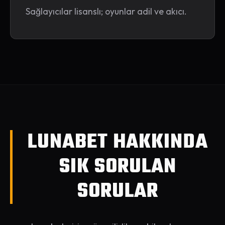
Sağlayıcılar lisanslı; oyunlar adil ve akıcı.
LUNABET HAKKINDA
SIK SORULAN
SORULAR