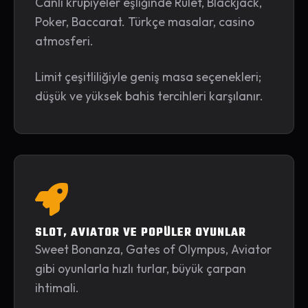
Canlı krupiyeler eşliğinde Rulet, Blackjack,
Poker, Baccarat. Türkçe masalar, casino
atmosferi.
Limit çeşitliliğiyle geniş masa seçenekleri;
düşük ve yüksek bahis tercihleri karşılanır.
SLOT, AVIATOR VE POPÜLER OYUNLAR
Sweet Bonanza, Gates of Olympus, Aviator
gibi oyunlarla hızlı turlar, büyük çarpan
ihtimali.