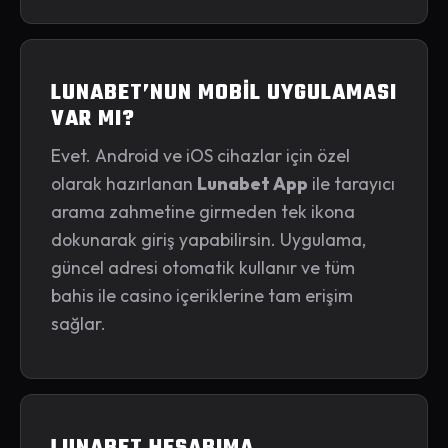
LUNABET’NUN MOBIL UYGULAMASI
VAR MI?
Evet. Android ve iOS cihazlar için özel
olarak hazırlanan
Lunabet App
ile tarayıcı
arama zahmetine girmeden tek ikona
dokunarak giriş yapabilirsin. Uygulama,
güncel adresi otomatik kullanır ve tüm
bahis ile casino içeriklerine tam erişim
sağlar.