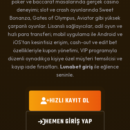
poker ve baccarat masalarında gerçek casino
deneyimi; slot ve crash oyunlarında Sweet
Bonanza, Gates of Olympus, Aviator gibi yüksek
çarpanlı oyunlar. Lisanslı sağlayıcılar, adil oyun ve
hızlı para transferi; mobil uygulama ile Android ve
iOS'tan kesintisiz erişim, cash-out ve edit bet
özellikleriyle kupon yönetimi, VIP programıyla
düzenli oynadıkça kişiye özel müşteri temsilcisi ve
kayıp iade fırsatları.
Lunabet giriş
ile eğlence
seninle.
HIZLI KAYIT OL
HEMEN GİRİŞ YAP