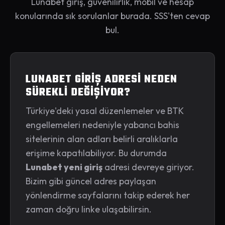
Lunabet giriş, güvenilirlik, mobil ve hesap
konularında sık sorulanlar burada. SSS'ten cevap
bul.
LUNABET GIRIŞ ADRESI NEDEN
SÜREKLI DEĞIŞIYOR?
Türkiye'deki yasal düzenlemeler ve BTK
engellemeleri nedeniyle yabancı bahis
sitelerinin alan adları belirli aralıklarla
erişime kapatılabiliyor. Bu durumda
Lunabet yeni giriş
adresi devreye giriyor.
Bizim gibi güncel adres paylaşan
yönlendirme sayfalarını takip ederek her
zaman doğru linke ulaşabilirsin.