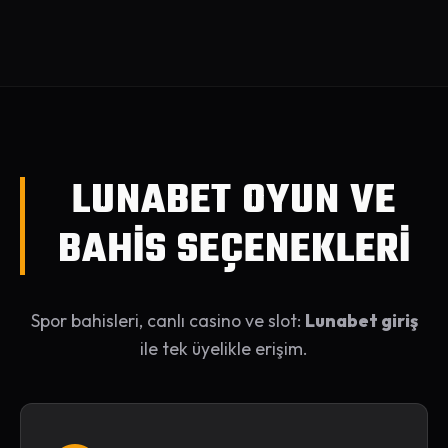
LUNABET OYUN VE
BAHİS SEÇENEKLERİ
Spor bahisleri, canlı casino ve slot:
Lunabet giriş
ile tek üyelikle erişim.