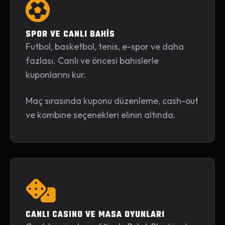
SPOR VE CANLI BAHİS
Futbol, basketbol, tenis, e-spor ve daha
fazlası. Canlı ve öncesi bahislerle
kuponlarını kur.
Maç sırasında kuponu düzenleme, cash-out
ve kombine seçenekleri elinin altında.
CANLI CASINO VE MASA OYUNLARI