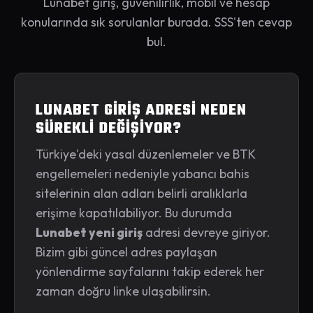
Lunabet giriş, güvenilirlik, mobil ve hesap
konularında sık sorulanlar burada. SSS'ten cevap
bul.
LUNABET GIRIŞ ADRESI NEDEN
SÜREKLI DEĞIŞIYOR?
Türkiye'deki yasal düzenlemeler ve BTK
engellemeleri nedeniyle yabancı bahis
sitelerinin alan adları belirli aralıklarla
erişime kapatılabiliyor. Bu durumda
Lunabet yeni giriş
adresi devreye giriyor.
Bizim gibi güncel adres paylaşan
yönlendirme sayfalarını takip ederek her
zaman doğru linke ulaşabilirsin.