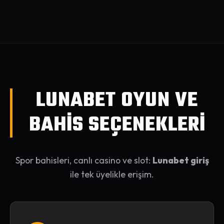
LUNABET OYUN VE
BAHİS SEÇENEKLERİ
Spor bahisleri, canlı casino ve slot:
Lunabet giriş
ile tek üyelikle erişim.