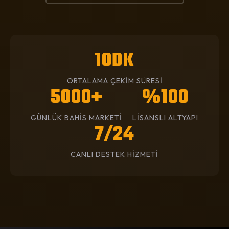
10DK
ORTALAMA ÇEKİM SÜRESİ
5000+
%100
GÜNLÜK BAHİS MARKETİ
LİSANSLI ALTYAPI
7/24
CANLI DESTEK HİZMETİ