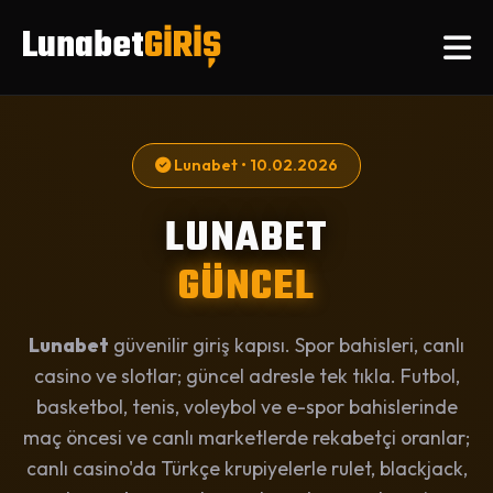
Lunabet
GİRİŞ
Lunabet • 10.02.2026
LUNABET
GÜNCEL
Lunabet
güvenilir giriş kapısı. Spor bahisleri, canlı
casino ve slotlar; güncel adresle tek tıkla. Futbol,
basketbol, tenis, voleybol ve e-spor bahislerinde
maç öncesi ve canlı marketlerde rekabetçi oranlar;
canlı casino'da Türkçe krupiyelerle rulet, blackjack,