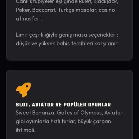
Canlı krupiyeler eşliğinde Rulet, Blackjack,
Poker, Baccarat. Türkçe masalar, casino
atmosferi.
Limit çeşitliliğiyle geniş masa seçenekleri;
düşük ve yüksek bahis tercihleri karşılanır.
SLOT, AVIATOR VE POPÜLER OYUNLAR
Sweet Bonanza, Gates of Olympus, Aviator
gibi oyunlarla hızlı turlar, büyük çarpan
ihtimali.