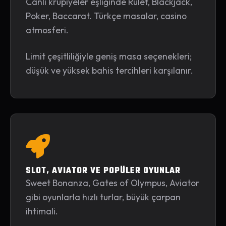
Canlı krupiyeler eşliğinde Rulet, Blackjack,
Poker, Baccarat. Türkçe masalar, casino
atmosferi.
Limit çeşitliliğiyle geniş masa seçenekleri;
düşük ve yüksek bahis tercihleri karşılanır.
SLOT, AVIATOR VE POPÜLER OYUNLAR
Sweet Bonanza, Gates of Olympus, Aviator
gibi oyunlarla hızlı turlar, büyük çarpan
ihtimali.