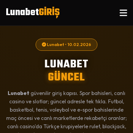
Lunabet
GİRİŞ
Lunabet • 10.02.2026
LUNABET
GÜNCEL
Lunabet
güvenilir giriş kapısı. Spor bahisleri, canlı
casino ve slotlar; güncel adresle tek tıkla. Futbol,
basketbol, tenis, voleybol ve e-spor bahislerinde
maç öncesi ve canlı marketlerde rekabetçi oranlar;
canlı casino'da Türkçe krupiyelerle rulet, blackjack,