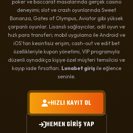
poker ve baccarat masalarında gerçek casino
deneyimi; slot ve crash oyunlarında Sweet
Bonanza, Gates of Olympus, Aviator gibi yüksek
çarpanlı oyunlar. Lisanslı sağlayıcılar, adil oyun ve
hızlı para transferi; mobil uygulama ile Android ve
iOS'tan kesintisiz erişim, cash-out ve edit bet
özellikleriyle kupon yönetimi, VIP programıyla
düzenli oynadıkça kişiye özel müşteri temsilcisi ve
kayıp iade fırsatları.
Lunabet giriş
ile eğlence
seninle.
HIZLI KAYIT OL
HEMEN GİRİŞ YAP