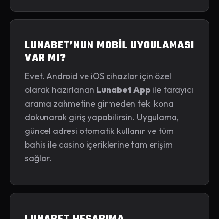
LUNABET’NUN MOBIL UYGULAMASI
VAR MI?
Evet. Android ve iOS cihazlar için özel
olarak hazırlanan
Lunabet App
ile tarayıcı
arama zahmetine girmeden tek ikona
dokunarak giriş yapabilirsin. Uygulama,
güncel adresi otomatik kullanır ve tüm
bahis ile casino içeriklerine tam erişim
sağlar.