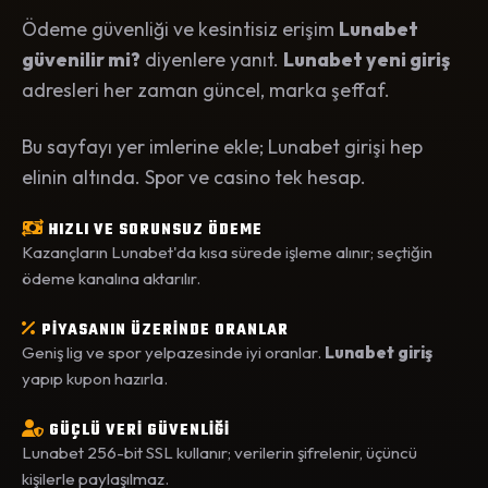
Ödeme güvenliği ve kesintisiz erişim
Lunabet
güvenilir mi?
diyenlere yanıt.
Lunabet yeni giriş
adresleri her zaman güncel, marka şeffaf.
Bu sayfayı yer imlerine ekle; Lunabet girişi hep
elinin altında. Spor ve casino tek hesap.
HIZLI VE SORUNSUZ ÖDEME
Kazançların Lunabet'da kısa sürede işleme alınır; seçtiğin
ödeme kanalına aktarılır.
PİYASANIN ÜZERİNDE ORANLAR
Geniş lig ve spor yelpazesinde iyi oranlar.
Lunabet giriş
yapıp kupon hazırla.
GÜÇLÜ VERİ GÜVENLİĞİ
Lunabet 256-bit SSL kullanır; verilerin şifrelenir, üçüncü
kişilerle paylaşılmaz.