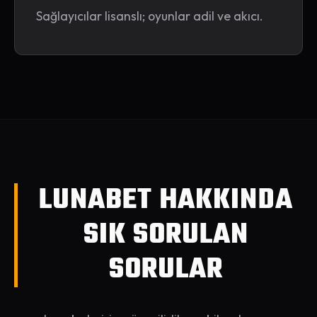
Sağlayıcılar lisanslı; oyunlar adil ve akıcı.
LUNABET HAKKINDA
SIK SORULAN
SORULAR