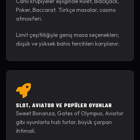
Canlı krupiyeler eşliğinde Rulet, Blackjack,
Poker, Baccarat. Türkçe masalar, casino
atmosferi.
Limit çeşitliliğiyle geniş masa seçenekleri;
düşük ve yüksek bahis tercihleri karşılanır.
SLOT, AVIATOR VE POPÜLER OYUNLAR
Sweet Bonanza, Gates of Olympus, Aviator
gibi oyunlarla hızlı turlar, büyük çarpan
ihtimali.