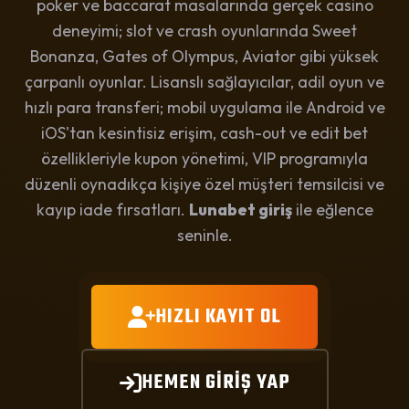
poker ve baccarat masalarında gerçek casino
deneyimi; slot ve crash oyunlarında Sweet
Bonanza, Gates of Olympus, Aviator gibi yüksek
çarpanlı oyunlar. Lisanslı sağlayıcılar, adil oyun ve
hızlı para transferi; mobil uygulama ile Android ve
iOS'tan kesintisiz erişim, cash-out ve edit bet
özellikleriyle kupon yönetimi, VIP programıyla
düzenli oynadıkça kişiye özel müşteri temsilcisi ve
kayıp iade fırsatları.
Lunabet giriş
ile eğlence
seninle.
HIZLI KAYIT OL
HEMEN GİRİŞ YAP