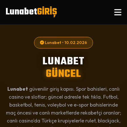
Lunabet
GİRİŞ
Lunabet • 10.02.2026
LUNABET
GÜNCEL
Lunabet
güvenilir giriş kapısı. Spor bahisleri, canlı
casino ve slotlar; güncel adresle tek tıkla. Futbol,
basketbol, tenis, voleybol ve e-spor bahislerinde
maç öncesi ve canlı marketlerde rekabetçi oranlar;
canlı casino'da Türkçe krupiyelerle rulet, blackjack,