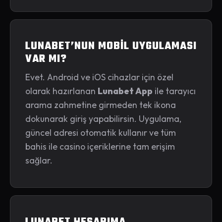
LUNABET’NUN MOBIL UYGULAMASI
VAR MI?
Evet. Android ve iOS cihazlar için özel
olarak hazırlanan
Lunabet App
ile tarayıcı
arama zahmetine girmeden tek ikona
dokunarak giriş yapabilirsin. Uygulama,
güncel adresi otomatik kullanır ve tüm
bahis ile casino içeriklerine tam erişim
sağlar.