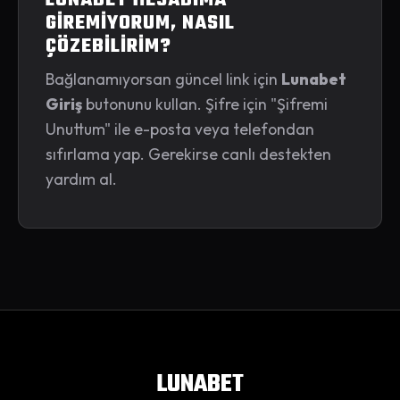
LUNABET HESABIMA
GIREMIYORUM, NASIL
ÇÖZEBILIRIM?
Bağlanamıyorsan güncel link için
Lunabet
Giriş
butonunu kullan. Şifre için "Şifremi
Unuttum" ile e-posta veya telefondan
sıfırlama yap. Gerekirse canlı destekten
yardım al.
LUNABET