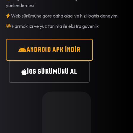
yönlendirmesi
Web sürümüne göre daha akıcı ve hızlı bahis deneyimi
Parmak izi ve yüz tanıma ile ekstra güvenlik
ANDROID APK İNDİR
IOS SÜRÜMÜNÜ AL