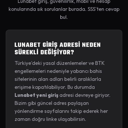
Lunabet giriş, güvenilirlik, mobil ve hesap
konularında sık sorulanlar burada. SSS'ten cevap
bul.
LUNABET GIRIŞ ADRESI NEDEN
SÜREKLI DEĞIŞIYOR?
Türkiye'deki yasal düzenlemeler ve BTK
engellemeleri nedeniyle yabancı bahis
sitelerinin alan adları belirli aralıklarla
erişime kapatılabiliyor. Bu durumda
Lunabet yeni giriş
adresi devreye giriyor.
Bizim gibi güncel adres paylaşan
yönlendirme sayfalarını takip ederek her
zaman doğru linke ulaşabilirsin.