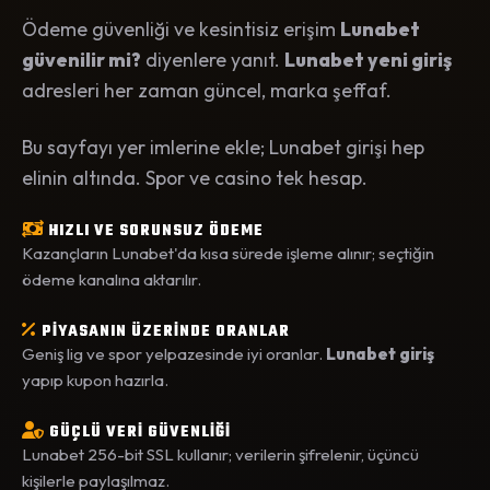
Ödeme güvenliği ve kesintisiz erişim
Lunabet
güvenilir mi?
diyenlere yanıt.
Lunabet yeni giriş
adresleri her zaman güncel, marka şeffaf.
Bu sayfayı yer imlerine ekle; Lunabet girişi hep
elinin altında. Spor ve casino tek hesap.
HIZLI VE SORUNSUZ ÖDEME
Kazançların Lunabet'da kısa sürede işleme alınır; seçtiğin
ödeme kanalına aktarılır.
PİYASANIN ÜZERİNDE ORANLAR
Geniş lig ve spor yelpazesinde iyi oranlar.
Lunabet giriş
yapıp kupon hazırla.
GÜÇLÜ VERİ GÜVENLİĞİ
Lunabet 256-bit SSL kullanır; verilerin şifrelenir, üçüncü
kişilerle paylaşılmaz.