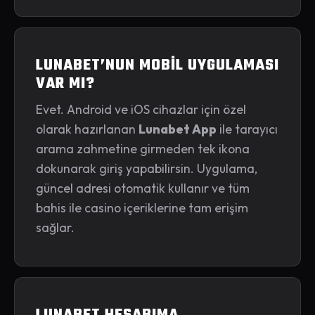
LUNABET’NUN MOBIL UYGULAMASI
VAR MI?
Evet. Android ve iOS cihazlar için özel
olarak hazırlanan
Lunabet App
ile tarayıcı
arama zahmetine girmeden tek ikona
dokunarak giriş yapabilirsin. Uygulama,
güncel adresi otomatik kullanır ve tüm
bahis ile casino içeriklerine tam erişim
sağlar.