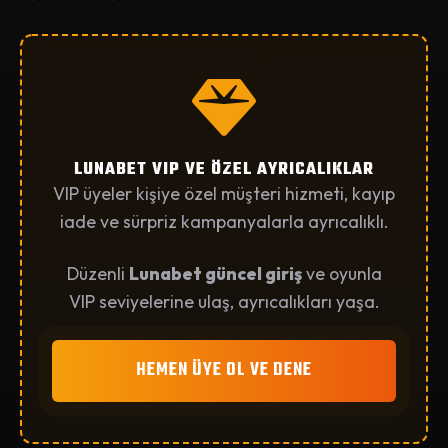
LUNABET VIP VE ÖZEL AYRICALIKLAR
VIP üyeler kişiye özel müşteri hizmeti, kayıp
iade ve sürpriz kampanyalarla ayrıcalıklı.
Düzenli
Lunabet güncel giriş
ve oyunla
VIP seviyelerine ulaş, ayrıcalıkları yaşa.
HEMEN ÜYE OL VE DENE