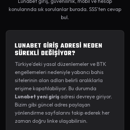
Lunabet giriş, güvenilirlik, mobil ve hesap
konularında sık sorulanlar burada. SSS'ten cevap
bul.
LUNABET GIRIŞ ADRESI NEDEN
SÜREKLI DEĞIŞIYOR?
Türkiye'deki yasal düzenlemeler ve BTK
engellemeleri nedeniyle yabancı bahis
sitelerinin alan adları belirli aralıklarla
erişime kapatılabiliyor. Bu durumda
Lunabet yeni giriş
adresi devreye giriyor.
Bizim gibi güncel adres paylaşan
yönlendirme sayfalarını takip ederek her
zaman doğru linke ulaşabilirsin.