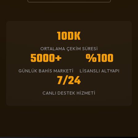
10DK
ORTALAMA ÇEKİM SÜRESİ
5000+
%100
GÜNLÜK BAHİS MARKETİ
LİSANSLI ALTYAPI
7/24
CANLI DESTEK HİZMETİ