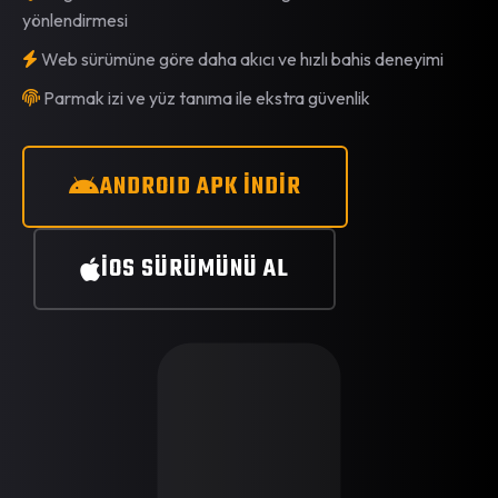
yönlendirmesi
Web sürümüne göre daha akıcı ve hızlı bahis deneyimi
Parmak izi ve yüz tanıma ile ekstra güvenlik
ANDROID APK İNDİR
IOS SÜRÜMÜNÜ AL