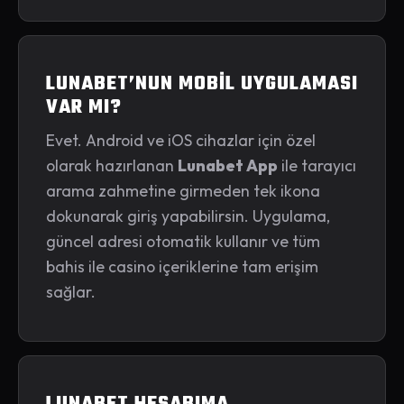
LUNABET’NUN MOBIL UYGULAMASI
VAR MI?
Evet. Android ve iOS cihazlar için özel
olarak hazırlanan
Lunabet App
ile tarayıcı
arama zahmetine girmeden tek ikona
dokunarak giriş yapabilirsin. Uygulama,
güncel adresi otomatik kullanır ve tüm
bahis ile casino içeriklerine tam erişim
sağlar.