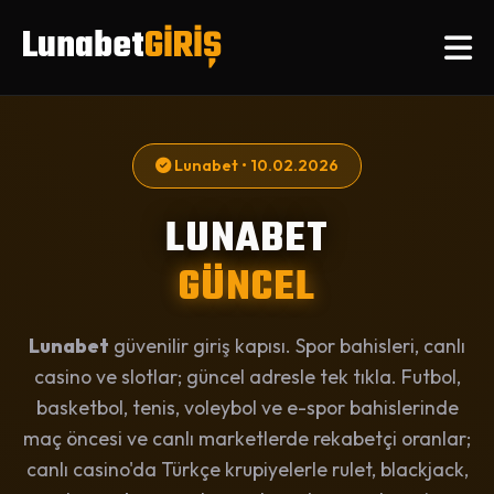
Lunabet
GİRİŞ
Lunabet • 10.02.2026
LUNABET
GÜNCEL
Lunabet
güvenilir giriş kapısı. Spor bahisleri, canlı
casino ve slotlar; güncel adresle tek tıkla. Futbol,
basketbol, tenis, voleybol ve e-spor bahislerinde
maç öncesi ve canlı marketlerde rekabetçi oranlar;
canlı casino'da Türkçe krupiyelerle rulet, blackjack,