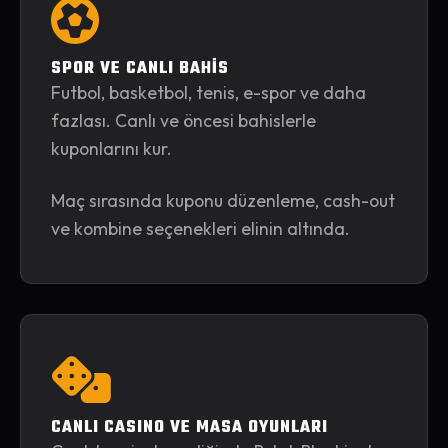
SPOR VE CANLI BAHİS
Futbol, basketbol, tenis, e-spor ve daha
fazlası. Canlı ve öncesi bahislerle
kuponlarını kur.
Maç sırasında kuponu düzenleme, cash-out
ve kombine seçenekleri elinin altında.
CANLI CASINO VE MASA OYUNLARI