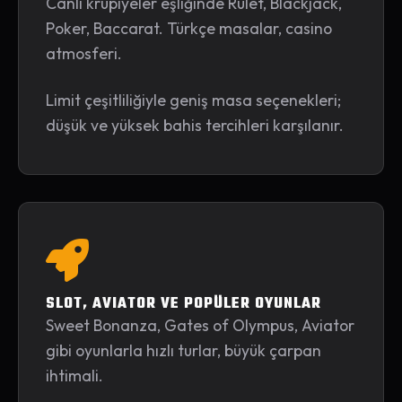
Canlı krupiyeler eşliğinde Rulet, Blackjack,
Poker, Baccarat. Türkçe masalar, casino
atmosferi.
Limit çeşitliliğiyle geniş masa seçenekleri;
düşük ve yüksek bahis tercihleri karşılanır.
SLOT, AVIATOR VE POPÜLER OYUNLAR
Sweet Bonanza, Gates of Olympus, Aviator
gibi oyunlarla hızlı turlar, büyük çarpan
ihtimali.