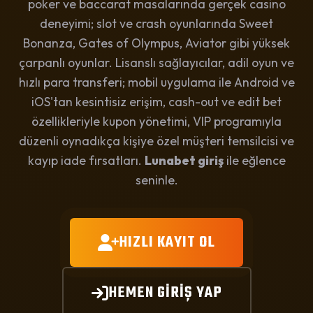
poker ve baccarat masalarında gerçek casino
deneyimi; slot ve crash oyunlarında Sweet
Bonanza, Gates of Olympus, Aviator gibi yüksek
çarpanlı oyunlar. Lisanslı sağlayıcılar, adil oyun ve
hızlı para transferi; mobil uygulama ile Android ve
iOS'tan kesintisiz erişim, cash-out ve edit bet
özellikleriyle kupon yönetimi, VIP programıyla
düzenli oynadıkça kişiye özel müşteri temsilcisi ve
kayıp iade fırsatları.
Lunabet giriş
ile eğlence
seninle.
HIZLI KAYIT OL
HEMEN GİRİŞ YAP