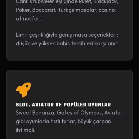
Canlı krupiyeler eşliğinde Rulet, Blackjack,
Poker, Baccarat. Türkçe masalar, casino
atmosferi.
Limit çeşitliliğiyle geniş masa seçenekleri;
düşük ve yüksek bahis tercihleri karşılanır.
SLOT, AVIATOR VE POPÜLER OYUNLAR
Sweet Bonanza, Gates of Olympus, Aviator
gibi oyunlarla hızlı turlar, büyük çarpan
ihtimali.