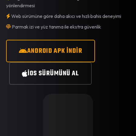
yönlendirmesi
Web sürümüne göre daha akıcı ve hızlı bahis deneyimi
Parmak izi ve yüz tanıma ile ekstra güvenlik
ANDROID APK İNDİR
IOS SÜRÜMÜNÜ AL