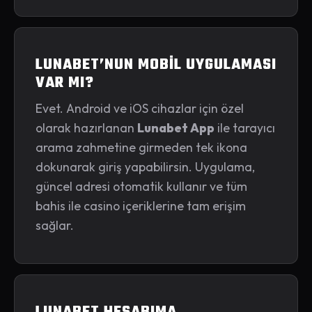
LUNABET’NUN MOBIL UYGULAMASI
VAR MI?
Evet. Android ve iOS cihazlar için özel
olarak hazırlanan
Lunabet App
ile tarayıcı
arama zahmetine girmeden tek ikona
dokunarak giriş yapabilirsin. Uygulama,
güncel adresi otomatik kullanır ve tüm
bahis ile casino içeriklerine tam erişim
sağlar.