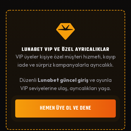
LUNABET VIP VE ÖZEL AYRICALIKLAR
VIP üyeler kişiye özel müşteri hizmeti, kayıp
iade ve sürpriz kampanyalarla ayrıcalıklı.
Düzenli
Lunabet güncel giriş
ve oyunla
VIP seviyelerine ulaş, ayrıcalıkları yaşa.
HEMEN ÜYE OL VE DENE