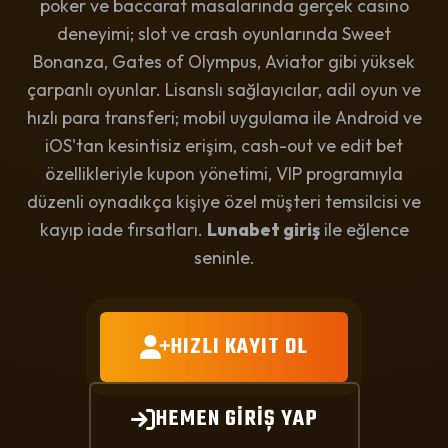
poker ve baccarat masalarında gerçek casino
deneyimi; slot ve crash oyunlarında Sweet
Bonanza, Gates of Olympus, Aviator gibi yüksek
çarpanlı oyunlar. Lisanslı sağlayıcılar, adil oyun ve
hızlı para transferi; mobil uygulama ile Android ve
iOS'tan kesintisiz erişim, cash-out ve edit bet
özellikleriyle kupon yönetimi, VIP programıyla
düzenli oynadıkça kişiye özel müşteri temsilcisi ve
kayıp iade fırsatları.
Lunabet giriş
ile eğlence
seninle.
HIZLI KAYIT OL
HEMEN GİRİŞ YAP