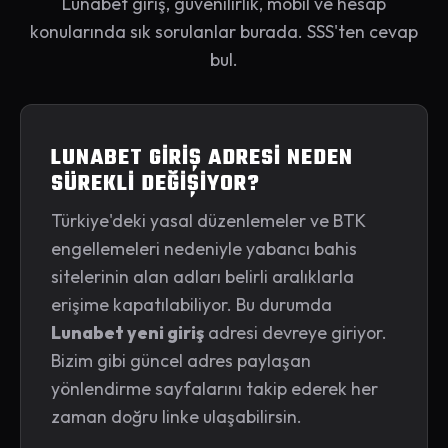
Lunabet giriş, güvenilirlik, mobil ve hesap
konularında sık sorulanlar burada. SSS'ten cevap
bul.
LUNABET GIRIŞ ADRESI NEDEN
SÜREKLI DEĞIŞIYOR?
Türkiye'deki yasal düzenlemeler ve BTK
engellemeleri nedeniyle yabancı bahis
sitelerinin alan adları belirli aralıklarla
erişime kapatılabiliyor. Bu durumda
Lunabet yeni giriş
adresi devreye giriyor.
Bizim gibi güncel adres paylaşan
yönlendirme sayfalarını takip ederek her
zaman doğru linke ulaşabilirsin.