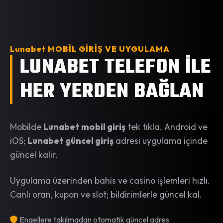
Lunabet MOBİL GİRİŞ VE UYGULAMA
LUNABET TELEFON İLE
HER YERDEN BAĞLAN
Mobilde
Lunabet mobil giriş
tek tıkla. Android ve
iOS;
Lunabet güncel giriş
adresi uygulama içinde
güncel kalır.
Uygulama üzerinden bahis ve casino işlemleri hızlı.
Canlı oran, kupon ve slot; bildirimlerle güncel kal.
Engellere takılmadan otomatik güncel adres