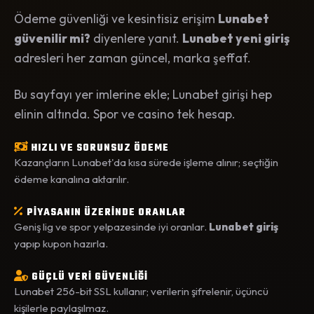
Ödeme güvenliği ve kesintisiz erişim
Lunabet
güvenilir mi?
diyenlere yanıt.
Lunabet yeni giriş
adresleri her zaman güncel, marka şeffaf.
Bu sayfayı yer imlerine ekle; Lunabet girişi hep
elinin altında. Spor ve casino tek hesap.
HIZLI VE SORUNSUZ ÖDEME
Kazançların Lunabet'da kısa sürede işleme alınır; seçtiğin
ödeme kanalına aktarılır.
PİYASANIN ÜZERİNDE ORANLAR
Geniş lig ve spor yelpazesinde iyi oranlar.
Lunabet giriş
yapıp kupon hazırla.
GÜÇLÜ VERİ GÜVENLİĞİ
Lunabet 256-bit SSL kullanır; verilerin şifrelenir, üçüncü
kişilerle paylaşılmaz.